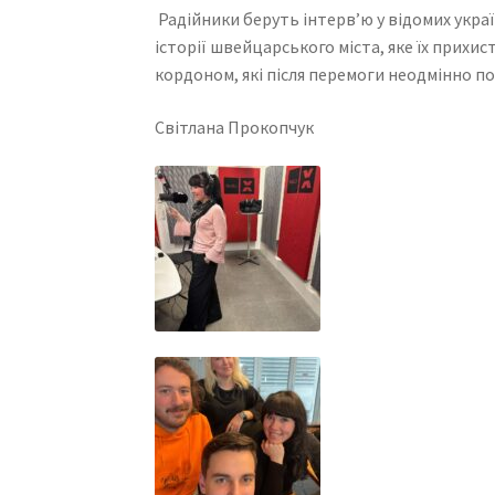
Радійники беруть інтерв’ю у відомих укра
історії швейцарського міста, яке їх прихис
кордоном, які після перемоги неодмінно п
Світлана Прокопчук