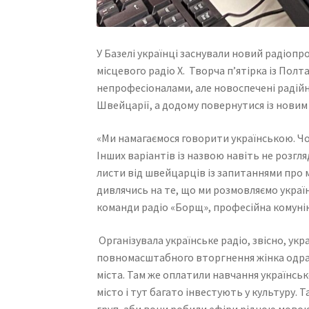
У Базелі українці заснували новий радіопр
місцевого радіо Х. Творча п’ятірка із Пол
непрофесіоналами, але новоспечені радій
Швейцарії, а додому повернутися із новим
«Ми намагаємося говорити українською. Чом
Інших варіантів із назвою навіть не розгл
листи від швейцарців із запитаннями про му
дивлячись на те, що ми розмовляємо україн
команди радіо «Борщ», професійна комуні
Організувала українське радіо, звісно, ук
повномасштабного вторгнення жінка одразу
міста. Там же оплатили навчання українсько
місто і тут багато інвестують у культуру. Т
груп, аби вони робили ефіри рідною мовою.