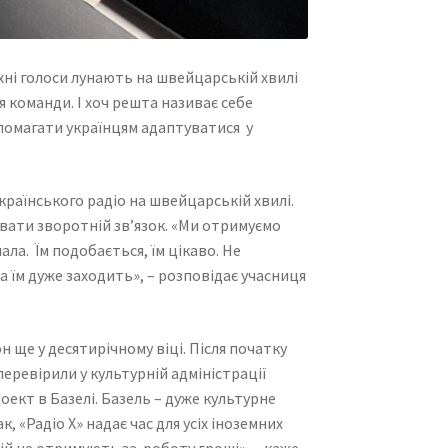
їхні голоси лунають на швейцарській хвилі
я команди. І хоч решта називає себе
помагати українцям адаптуватися у
країнського радіо на швейцарській хвилі.
увати зворотній зв’язок. «Ми отримуємо
ала. Їм подобається, їм цікаво. Не
 їм дуже заходить», – розповідає учасниця
н ще у десятирічному віці. Після початку
ревірили у культурній адміністрації
оект в Базелі. Базель – дуже культурне
к, «Радіо Х» надає час для усіх іноземних
гій не отримують за роботу гроші», – каже