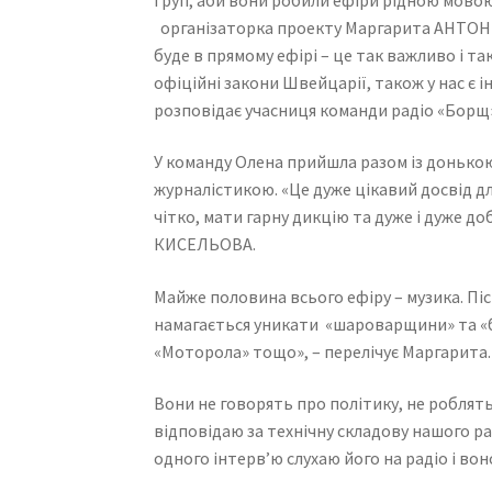
організаторка проекту Маргарита АНТОНІ. 
буде в прямому ефірі – це так важливо і та
офіційні закони Швейцарії, також у нас є 
розповідає учасниця команди радіо «Бор
У команду Олена прийшла разом із донькою
журналістикою. «Це дуже цікавий досвід для
чітко, мати гарну дикцію та дуже і дуже д
КИСЕЛЬОВА.
Майже половина всього ефіру – музика. Пісн
намагається уникати «шароварщини» та «б
«Моторола» тощо», – перелічує Маргарита. 
Вони не говорять про політику, не роблять
відповідаю за технічну складову нашого ра
одного інтерв’ю слухаю його на радіо і во