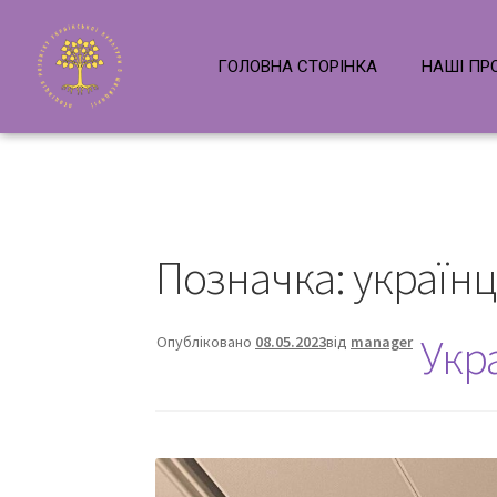
ГОЛОВНА СТОРІНКА
НАШІ ПР
Позначка:
українц
Укра
Опубліковано
08.05.2023
від
manager