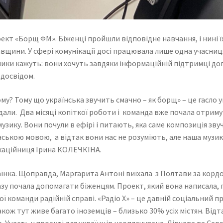
оект «Борщ ФМ». Біженці пройшли відповідне навчання, і нині 
тавщини. У сфері комунікації досі працювала лише одна учасниц
ники кажуть: вони хочуть завдяки інформаційній підтримці до
 досвідом.
у? Тому що українська звучить смачно – як борщ» – це гасло у
ядали. Два місяці копіткої роботи і команда вже почала отрим
зику. Вони почули в ефірі і питають, яка саме композиція звуч
ською мовою, а відтак вони нас не розуміють, але наша музика
каційниця Ірина КОЛЕЧКІНА.
раїнка. Щоправда, Маргарита Антоні виїхала з Полтави за кордо
 почала допомагати біженцям. Проект, який вона написала, пе
ї команди радійній справі. «Радіо Х» – це давній соціальний пр
акож тут живе багато іноземців – близько 30% усіх містян. Відта
 Участь у проекті для українців неоплачувана. Дівчата та Сер