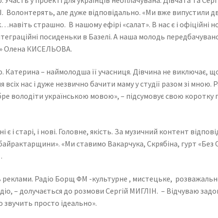
Волонтерять, але дуже відповідально. «Ми вже випустили два
к…навіть страшно. В нашому ефірі «салат». В нас є і офіційні 
інтеграційні посиденьки в Базелі. А наша молодь передбачува
щ» Олена КИСЕЛЬОВА.
. Катерина – наймолодша її учасниця. Дівчина не виключає, що
 всіх нас і дуже незвично бачити маму у студії разом зі мною.
обре володіти українською мовою», – підсумовує свою коротку
і є і старі, і нові. Головне, якість. За музичний контент відп
айрактарщини». «Ми ставимо Вакарчука, Скрябіна, гурт «Без 
.
 реклами. Радіо Борщ ФМ -культурне , мистецьке, розважальне.
діо, – долучається до розмови Сергій МИГЛІН. – Відчуваю зад
но звучить просто ідеально».