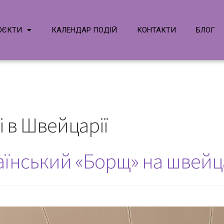
ОЄКТИ
КАЛЕНДАР ПОДІЙ
КОНТАКТИ
БЛОГ
і в Швейцарії
їнський «Борщ» на швейца