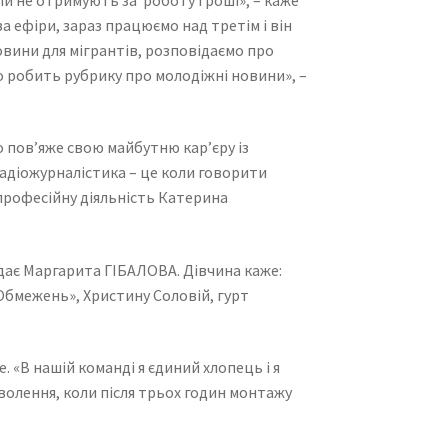
 ефіри, зараз працюємо над третім і він
новини для мігрантів, розповідаємо про
но робить рубрику про молодіжні новини», –
 пов’яже свою майбутню кар’єру із
 Радіожурналістика – це коли говорити
 професійну діяльність Катерина
овідає Маргарита ГІБАЛОВА. Дівчина каже:
Обмежень», Христину Соловій, гурт
 «В нашій команді я єдиний хлопець і я
оволення, коли після трьох годин монтажу