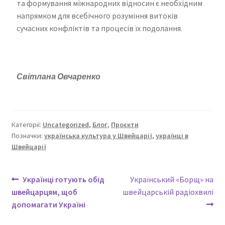
та формування міжнародних відносин є необхідним
напрямком для всебічного розуміння витоків
сучасних конфліктів та процесів їх подолання.
Світлана Овчаренко
Категорії:
Uncategorized
,
Блог
,
Проєкти
Позначки:
українська культура у Швейцарії
,
українці в
Швейцарії
Українці готують обід
Український «Борщ» на
швейцарцям, щоб
швейцарській радіохвилі
допомагати Україні