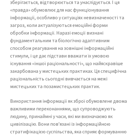
зберігається, відтворюється та унаслідується. І ця
«правда» обумовлює для нас функціонування
інформації, особливо у ситуаціях невизначеності та
загроз, коли актуалізуються емоційні форми
обробки інформації. Наразі емоції визнані
фундаментальним та біологічно адаптивним
способом реагування на зовнішні інформаційні
стимули, і це дає підстави вважати їх умовою
існування «іншої раціональності», що найяскравіше
закарбована у мистецьких практиках. Ця специфічна
раціональність сьогодні вивчається на межі
мистецьких та позамистецьких практик.
Використання інформації як зброї обумовлене двома
важливими переконаннями, що супроводжують
людину, принаймні у часи, які ми визначаємо як
цивілізацію. Вони пов’язані із інформаційною
стратифікацією суспільства, яка сприяє формуванню