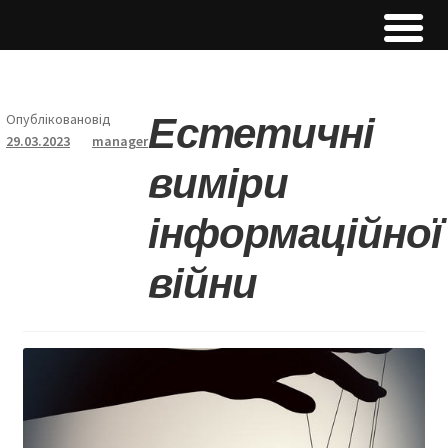
Естетичні
Опубліковано
від
29.03.2023
manager
виміри
інформаційної
війни