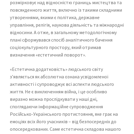
розмірковує над відносністю границь мистецтва та
повсякденного життя, включно із такими складними
утвореннями, якими є політика, державне
управління, релігія, наукова діяльність та міжнародні
відносини. А отже, в загальному методологічному
плані сформувався спосіб аналітичного бачення
соціокультурного простору, який отримав
визначення «естетичний поворот».
«Естетична додатковість» людського світу
з’являється як абсолютна ознака усвідомленої
активності і супроводжує всі аспекти людського
життя. Не є виключенням війна, і це особливо
виразно можна прослідкувати у наші дні,
споглядаючи інформаційне супроводження
Російсько-Українського протистояння, яке грає на
емоціях всіх його учасників – від безпосередніх до
опосередкованих. Саме естетична складова нашого