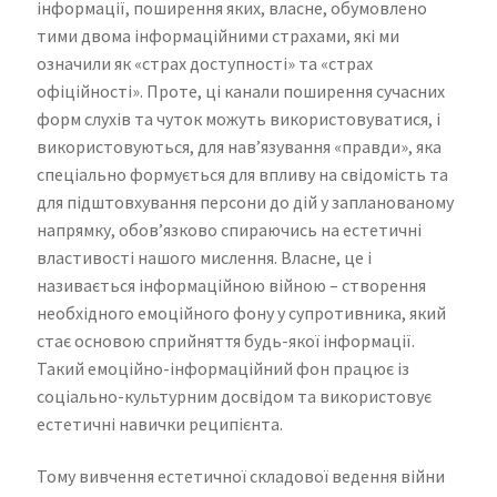
інформації, поширення яких, власне, обумовлено
тими двома інформаційними страхами, які ми
означили як «страх доступності» та «страх
офіційності». Проте, ці канали поширення сучасних
форм слухів та чуток можуть використовуватися, і
використовуються, для нав’язування «правди», яка
спеціально формується для впливу на свідомість та
для підштовхування персони до дій у запланованому
напрямку, обов’язково спираючись на естетичні
властивості нашого мислення. Власне, це і
називається інформаційною війною – створення
необхідного емоційного фону у супротивника, який
стає основою сприйняття будь-якої інформації.
Такий емоційно-інформаційний фон працює із
соціально-культурним досвідом та використовує
естетичні навички реципієнта.
Тому вивчення естетичної складової ведення війни