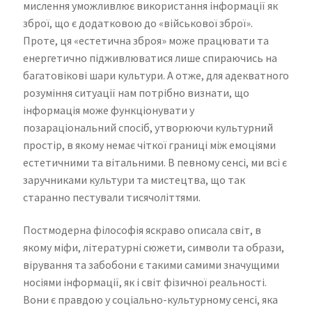
мислення уможливлює використання інформації як
зброї, що є додатковою до «військової зброї».
Проте, ця «естетична зброя» може працювати та
енергетично підживлюватися лише спираючись на
багатовікові шари культури. А отже, для адекватного
розуміння ситуації нам потрібно визнати, що
інформація може функціонувати у
позараціональний спосіб, утворюючи культурний
простір, в якому немає чіткої границі між емоціями
естетичними та вітальними. В певному сенсі, ми всі є
заручниками культури та мистецтва, що так
старанно пестували тисячоліттями.
Постмодерна філософія яскраво описала світ, в
якому міфи, літературні сюжети, символи та образи,
вірування та забобони є такими самими значущими
носіями інформації, як і світ фізичної реальності.
Вони є правдою у соціально-культурному сенсі, яка