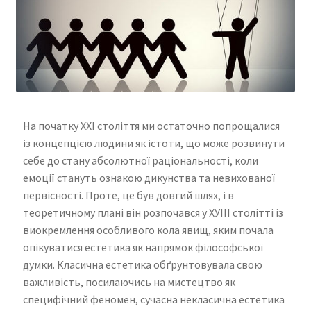
На початку ХХІ століття ми остаточно попрощалися
із концепцією людини як істоти, що може розвинути
себе до стану абсолютної раціональності, коли
емоції стануть ознакою дикунства та невихованої
первісності. Проте, це був довгий шлях, і в
теоретичному плані він розпочався у ХУІІІ столітті із
виокремлення особливого кола явищ, яким почала
опікуватися естетика як напрямок філософської
думки. Класична естетика обґрунтовувала свою
важливість, посилаючись на мистецтво як
специфічний феномен, сучасна некласична естетика