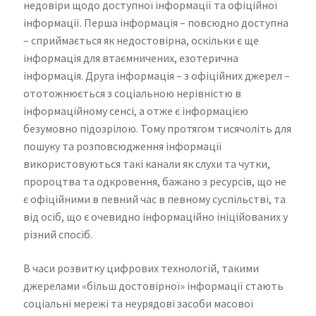
недовіри щодо доступної інформації та офіційної
інформації. Перша інформація – повсюдно доступна
– сприймається як недостовірна, оскільки є ще
інформація для втаємничених, езотерична
інформація. Друга інформація – з офіційних джерел –
ототожнюється з соціальною нерівністю в
інформаційному сенсі, а отже є інформацією
безумовно підозрілою. Тому протягом тисячоліть для
пошуку та розповсюдження інформації
використовуються такі канали як слухи та чутки,
пророцтва та одкровення, бажано з ресурсів, що не
є офіційними в певний час в певному суспільстві, та
від осіб, що є очевидно інформаційно ініційованих у
різний спосіб.
В часи розвитку цифрових технологій, такими
джерелами «більш достовірної» інформації стають
соціальні мережі та неурядові засоби масової