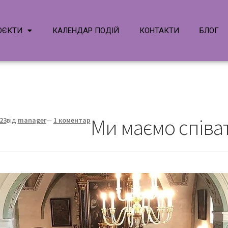
ОЄКТИ
КАЛЕНДАР ПОДІЙ
КОНТАКТИ
БЛОГ
Ми маємо співа
23
від
manager
—
1 коментар