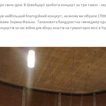
про свою ідею. В Швейцарії зробити концерт за три тижні – не
це був найбільший благодійний концерт, на якому ми зібрали 170
спіхами Зоряна Мазько. Талановита бандуристка і менеджер од
нцертів за час війни для збору коштів на гуманітарні місії в Ук