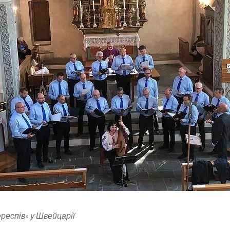
респів» у Швейцарії