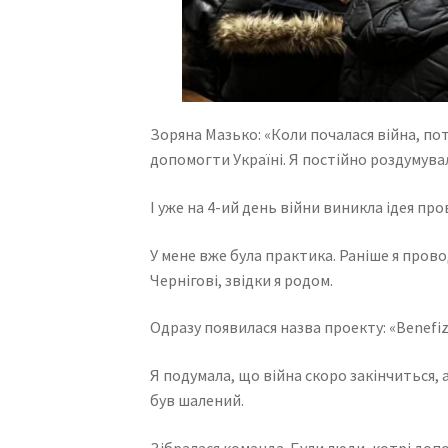
Зоряна Мазько: «Коли почалася війна, по
допомогти Україні. Я постійно роздумува
І уже на 4-ий день війни виникла ідея п
У мене вже була практика. Раніше я пров
Чернігові, звідки я родом.
Одразу появилася назва проекту: «Benefiz
Я подумала, що війна скоро закінчиться, 
був шалений.
Зібралася команда. Були люди, котрі доп