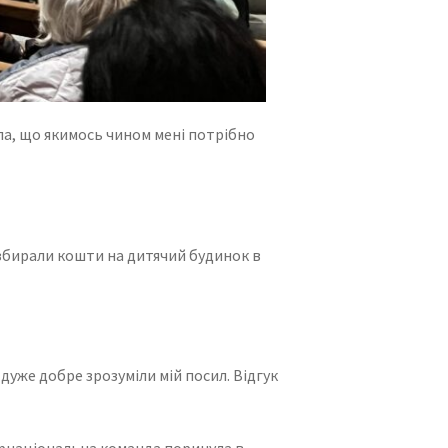
ла, що якимось чином мені потрібно
 збирали кошти на дитячий будинок в
 дуже добре зрозуміли мій посил. Відгук
тернаціональна команда поринула в