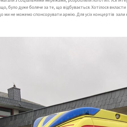
що, було дуже боляче за те, що відбувається. Хотілося вкласт
що ми не можемо спонсорувати армію. Для усіх концертів зал