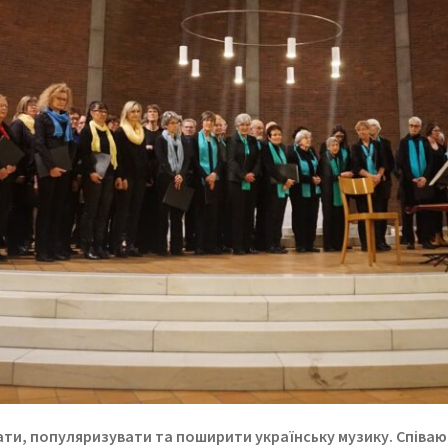
вати, популяризувати та поширити українську музику. Співа