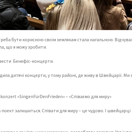
треба бути корисною своїм землякам стала нагальною. Відчува
ла, що я можу зробити.
ровести Бенефіс-концерти.
одила дитячі концерти, у тому районі, де живу в Швейцарії. Ми
konzert «SingenFürDenFrieden» – «Співаємо для миру»
а поект залишиться. Співати для миру – це чудово. І швейцарці
омагали з соціальними мережами, розробляли логотип. Уся ін