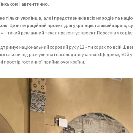
раїнською і автентично.
е тільки українців, але і представників всіх народів та наці
кою. Це інтеграційний проект для українців та швейцарців,
!»
– такий рекламний текст презентує проект Переспів у соціа
ідтримує національний хоровий рух у 12 –ти хорах по всій Шве
ися сльози від розчулення і насолоди звучання. «Щедрик», «Ой у
і простір гостинної приймаючої країни.