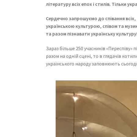
літературу всіх епох і стилів. Тільки ук
Сердечно запрошуємо до співання всіх, н
українською культурою, співом та музи
та разом пізнавати українську культуру
Зараз більше 250 учасників «Переспіву» п
разом на одній сцені, то в глядачів котил
українського народу заповнюють сьогодн