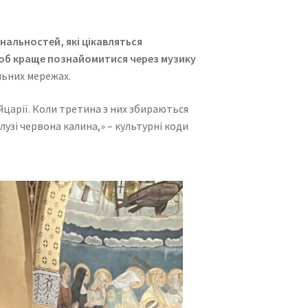
ональностей, які цікавляться
 щоб краще познайомитися через музику
льних мережах.
йцарії. Коли третина з них збираються
 лузі червона калина,» – культурні коди