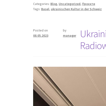
Categories:
Blog
,
Uncategorized
,
Проєкти
Tags:
Basel
,
ukrainischen Kultur in der Schweiz
Ukrain
Posted on
by
08.05.2023
manager
Radiow