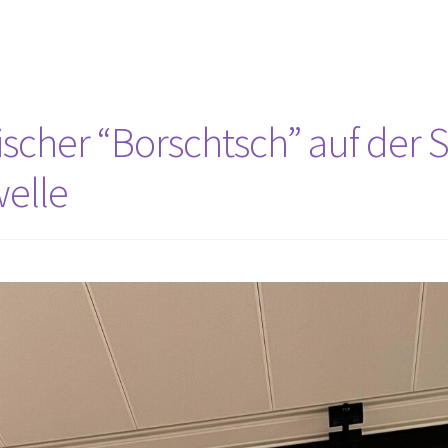
ischer “Borschtsch” auf der 
elle