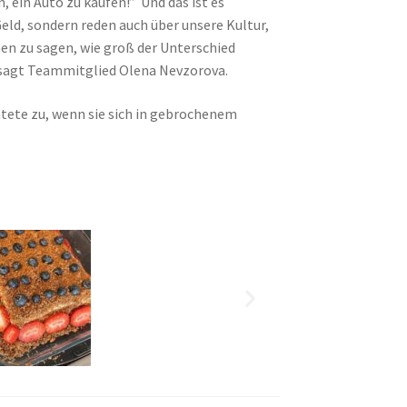
ein Auto zu kaufen!” Und das ist es
 Geld, sondern reden auch über unsere Kultur,
nen zu sagen, wie groß der Unterschied
”, sagt Teammitglied Olena Nevzorova.
tete zu, wenn sie sich in gebrochenem