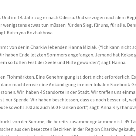
 Und im 14. Jahr zog er nach Odessa. Und sie zogen nach dem Beg
 wenigstens etwas tun müssen: für den Sieg, für uns, für alle. Denn
 sagt Kateryna Kozhukhova
mmt von der in Charkiw lebenden Hanna Miziak. (“Ich kann nicht sc
. Wir haben Ende letzten Sommers angefangen. Jemand hat Kekse
nem so tollen Fest der Seele und Hilfe geworden”, sagt Hanna.
en Flohmärkten. Eine Genehmigung ist dort nicht erforderlich. Es 
d dann machten wir eine Ankündigung in einer lokalen Facebook-Gr
rsonen. Wir haben 4 Standorte in der Stadt. Wir treffen uns einm
 ist nur Spende. Wir haben beschlossen, dass es noch besser ist, w
eute sowohl 100 als auch 500 Franken dort”, sagt Anna Kryzhanov
ndruckt von der Summe, die bereits zusammengekommen ist. 45 Ta
schen aus den besetzten Bezirken in der Region Charkiw gekauft,