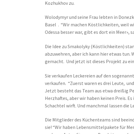
Kozhukhov zu.
Wolodymyr und seine Frau lebten in Donezk.
Basel . “Wir machen Köstlichkeiten, weil wir
Odessa besser war, gibt es dort ein Meer»,
Die Idee zu Smakolyky (Köstlichkeiten) sta
abzuwehren, aber ich kann hier etwas tun
gemacht. Und jetzt ist dieses Projekt zu ei
Sie verkaufen Leckereien auf den sogenannt
verkaufen. “Zuerst waren es drei Leute, un
Jetzt besteht das Team aus etwa dreißig Pe
Herzhaftes, aber wir haben keinen Preis. Es
Schachtel wirft. Und manchmal lassen die L
Die Mitglieder des Küchenteams sind beei
sie! “Wir haben Lebensmittelpakete für Men