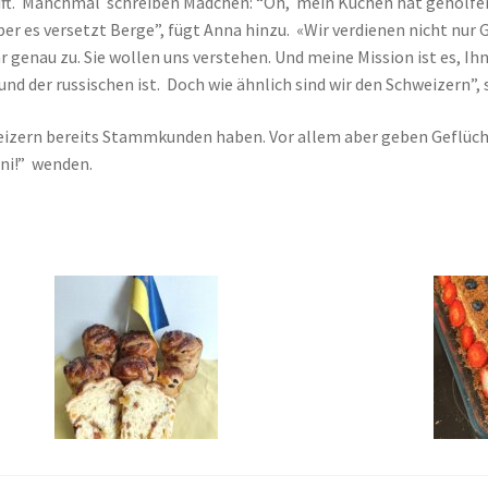
ft. Manchmal schreiben Mädchen: “Oh, mein Kuchen hat geholfen, 
aber es versetzt Berge”, fügt Anna hinzu. «Wir verdienen nicht nur
 genau zu. Sie wollen uns verstehen. Und meine Mission ist es, Ih
und der russischen ist. Doch wie ähnlich sind wir den Schweizern
weizern bereits Stammkunden haben. Vor allem aber geben Geflüch
ni!” wenden.