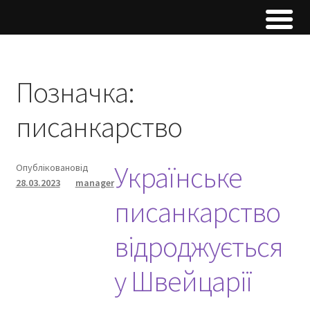
Позначка:
писанкарство
Українське
Опубліковано
від
28.03.2023
manager
писанкарство
відроджується
у Швейцарії