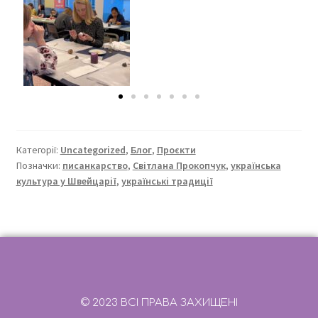
Категорії:
Uncategorized
,
Блог
,
Проєкти
Позначки:
писанкарство
,
Світлана Прокопчук
,
українська
культура у Швейцарії
,
українські традиції
© 2023 ВСІ ПРАВА ЗАХИЩЕНІ