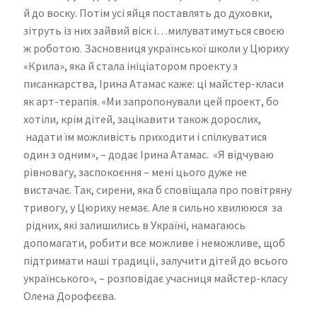
й до воску. Потім усі яйця поставлять до духовки,
зітруть із них зайвий віск і…милуватимуться своєю
ж роботою. Засновниця української школи у Цюриху
«Крила», яка й стала ініціатором проекту з
писанкарства, Ірина Атамас каже: ці майстер-класи
як арт-терапія. «Ми запропонували цей проект, бо
хотіли, крім дітей, зацікавити також дорослих,
надати їм можливість приходити і спілкуватися
один з одним», – додає Ірина Атамас. «Я відчуваю
рівновагу, заспокоєння – мені цього дуже не
вистачає. Так, сирени, яка б сповіщала про повітряну
тривогу, у Цюриху немає. Але я сильно хвилююся за
рідних, які залишились в Україні, намагаюсь
допомагати, робити все можливе і неможливе, щоб
підтримати наші традиції, залучити дітей до всього
українського», – розповідає учасниця майстер-класу
Олена Дорофєєва.