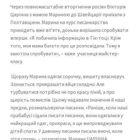
Через повномасштабне вторгнення росіян Вікторія
Царінна з мамою Мариною до Швейцарії приїхали з
Полтавщини. Марина на курс писанкарства
приходить вже вп’яте, донька вирішила спробувати
вперше. «Я побачила інформацію в Тік-тоці. Крім
того, моя мама багато про це розповідала. Тому я
захотіла спробувати», – каже учасниця майстер-
класу.
Щоразу Марина одягає сорочку, вишиту власноруч.
Зізнається: прикрашати яйця складно. Але
турбуватися потрібно не про красу ліній, а про
щирість помислів. Цьому надавали значення й наші
предки, розмальовуючи писанки. «Раніше, коли наші
прабабусі сідали писати писанки, вони одягалися у
найкращий одяг, прикраси, а ще випроваджували
дітей спати. У давнину писанки писали вночі, коли
діти спали», – розповідає Марина ЦАРІННА.