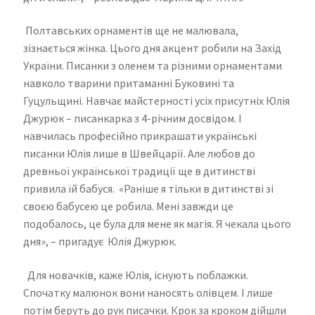
Полтавських орнаментів ще не малювала,
зізнається жінка. Цього дня акцент робили на Захід
України. Писанки з оленем та різними орнаментами
навколо тварини притаманні Буковині та
Гуцульщині. Навчає майстерності усіх присутніх Юлія
Джурюк – писанкарка з 4-річним досвідом. І
навчилась професійно прикрашати українські
писанки Юлія лише в Швейцарії. Але любов до
древньої української традиції ще в дитинстві
привила їй бабуся. «Раніше я тільки в дитинстві зі
своєю бабусею це робила. Мені завжди це
подобалось, це була для мене як магія. Я чекала цього
дня», – пригадує Юлія Джурюк.
Для новачків, каже Юлія, існують поблажки.
Спочатку малюнок вони наносять олівцем. І лише
потім беруть до рук писачки. Крок за кроком дійшли