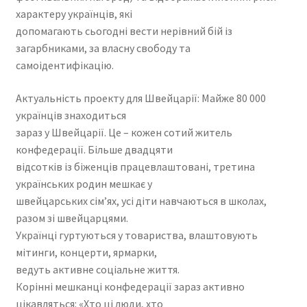
характеру українців, які
допомагають сьогодні вести нерівний бій із
загарбниками, за власну свободу та
самоідентифікацію.
Актуальність проекту для Швейцарії: Майже 80 000
українців знаходиться
зараз у Швейцарії. Це – кожен сотий житель
конфедерації. Більше двадцяти
відсотків із біженців працевлаштовані, третина
українських родин мешкає у
швейцарських сім’ях, усі діти навчаються в школах,
разом зі швейцарцями.
Українці гуртуються у товариства, влаштовують
мітинги, концерти, ярмарки,
ведуть активне соціальне життя.
Корінні мешканці конфедерації зараз активно
цікавляться: «Хто ці люди, хто