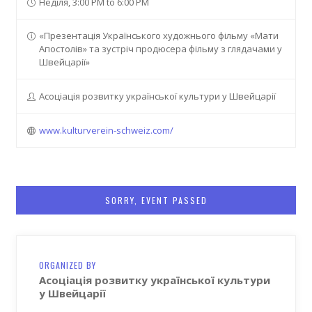
Неділя, 3:00 PM to 6:00 PM
«Презентація Українського художнього фільму «Мати
Апостолів» та зустріч продюсера фільму з глядачами у
Швейцарії»
Асоціація розвитку української культури у Швейцарії
www.kulturverein-schweiz.com/
SORRY, EVENT PASSED
ORGANIZED BY
Асоціація розвитку української культури
у Швейцарії