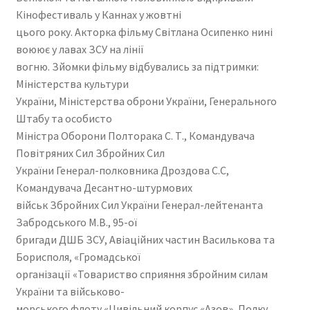
Кінофестиваль у Каннах у жовтні
цього року. Акторка фільму Світлана Осипенко нині
воюює у лавах ЗСУ на лінії
вогню. Зйомки фільму відбувались за підтримки:
Міністерства культури
України, Міністерства оброни України, Генерального
Штабу та особисто
Міністра Оборони Полторака С. Т., Командувача
Повітряних Сил Збройних Сил
України Генерал-полковника Дроздова С.С,
Командувача Десантно-штурмових
військ Збройних Сил України Генерал-лейтенанта
Забродського М.В., 95-ої
бригади ДШБ ЗСУ, Авіаційних частин Василькова та
Борисполя, «Громадської
організації «Товариство сприяння збройним силам
України та військово-
морського флоту «Цивільний корпус «Азов», Полку