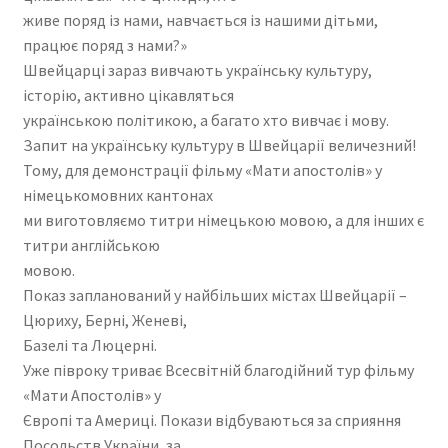
живе поряд із нами, навчається із нашими дітьми,
працює поряд з нами?»
Швейцарці зараз вивчають українську культуру,
історію, активно цікавляться
українською політикою, а багато хто вивчає і мову.
Запит на українську культуру в Швейцарії величезний!
Тому, для демонстрації фільму «Мати апостолів» у
німецькомовних кантонах
ми виготовляємо титри німецькою мовою, а для інших є
титри англійською
мовою.
Показ запланований у найбільших містах Швейцарії –
Цюриху, Берні, Женеві,
Базелі та Люцерні.
Уже півроку триває Всесвітній благодійний тур фільму
«Мати Апостолів» у
Європі та Америці. Покази відбуваються за сприяння
Посольств України, за