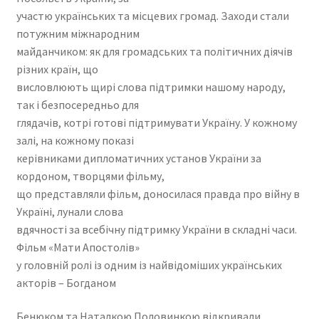
участю українських та місцевих громад. Заходи стали
потужним міжнародним
майданчиком: як для громадських та політичних діячів
різних країн, що
висловлюють щирі слова підтримки нашому народу,
так і безпосередньо для
глядачів, котрі готові підтримувати Україну. У кожному
залі, на кожному показі
керівниками дипломатичних установ України за
кордоном, творцями фільму,
що представляли фільм, доносилася правда про війну в
Україні, лунали слова
вдячності за всебічну підтримку України в складні часи.
Фільм «Мати Апостолів»
у головній ролі із одним із найвідоміших українських
акторів – Богданом
Бенюком та Наталкою Половинкою відкривали