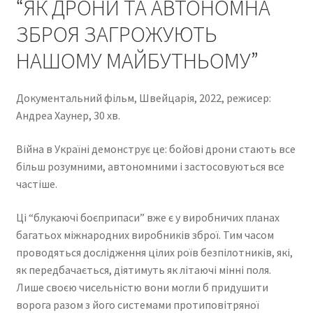
“ЯК ДРОНИ ТА АВТОНОМНА
ЗБРОЯ ЗАГРОЖУЮТЬ
НАШОМУ МАЙБУТНЬОМУ”
Документальний фільм, Швейцарія, 2022, режисер:
Андреа Хаунер, 30 хв.
Війна в Україні демонструє це: бойові дрони стають все
більш розумними, автономними і застосовуються все
частіше.
Ці “блукаючі боєприпаси” вже є у виробничих планах
багатьох міжнародних виробників зброї. Тим часом
проводяться дослідження цілих роїв безпілотників, які,
як передбачається, діятимуть як літаючі мінні поля.
Лише своєю чисельністю вони могли б придушити
ворога разом з його системами протиповітряної