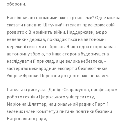
оборони.
Наскільки автономними вже є ці системи? Одне можна
сказати напевно: Штучний інтелект прискорює свій
розвиток. Він змінить війни. Наддержави, аж до
невеликих держав, покладаються на автономні
мережеві системи озброєнь. Якщо одна сторона має
автономну зброю, то інша сторона буде змушена
наслідувати її приклад, а це велика небезпека, –
застерігає міжнародний експерт з безпілотників
Ульріке Франке. Перегони до цього вже почалися.
Панельна дискусія з Давіде Скарамуцца, професором
робототехніки Цюріхського університету,
Маріонна Шлаттер, національний радник Партії
зелених і член Комітету з питань політики безпеки
Національної ради,