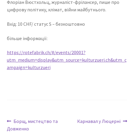
Флоріан Вюстхольц, журналіст-фрілансер, пише про
цифрову політику, клімат, війни майбутнього.
Вхід: 10 CHF/ статус S – безкоштовно
більше інформації:
https://rotefabrik.ch/#/events/20001?
utm_medium=display&utm_source=kulturzueri.ch&utm_c
ampaign=kulturzueri
Борщ, мистецтво та
Карнавал у Люцерні
Довженко