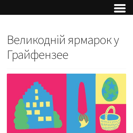
Великодній ярмарок у
Грайфензее