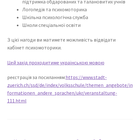
підтримка обдарованих та талановитих учнів
Логопедія та психомоторика
Шкільна психологічна служба
Школи спеціальної освіти
З цієї нагоди ви матимете можливість відвідати
кабінет психомоторики.
Цей захід проходитиме українською мовою
реєстрація за посиланням:
https://www.stadt-
zuerich.ch/ssd/de/index/volksschule/themen_angebote/in
formationen_andere_sprachen/ukr/veranstaltung-
111.html