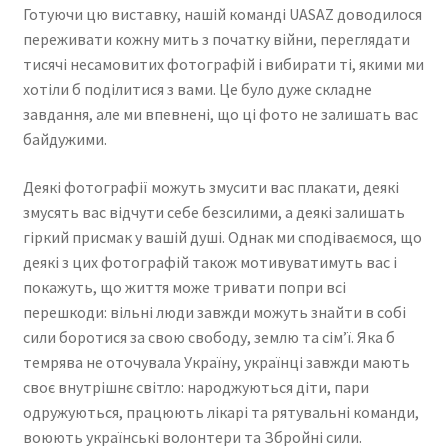
Готуючи цю виставку, нашій команді UASAZ доводилося
переживати кожну мить з початку війни, переглядати
тисячі несамовитих фотографій і вибирати ті, якими ми
хотіли б поділитися з вами. Це було дуже складне
завдання, але ми впевнені, що ці фото не залишать вас
байдужими.
Деякі фотографії можуть змусити вас плакати, деякі
змусять вас відчути себе безсилими, а деякі залишать
гіркий присмак у вашій душі. Однак ми сподіваємося, що
деякі з цих фотографій також мотивуватимуть вас і
покажуть, що життя може тривати попри всі
перешкоди: вільні люди завжди можуть знайти в собі
сили боротися за свою свободу, землю та сім’ї. Яка б
темрява не оточувала Україну, українці завжди мають
своє внутрішнє світло: народжуються діти, пари
одружуються, працюють лікарі та рятувальні команди,
воюють українські волонтери та Збройні сили.