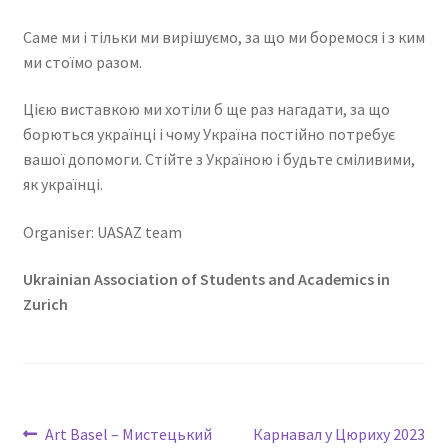
Саме ми і тільки ми вирішуємо, за що ми боремося і з ким
ми стоїмо разом.
Цією виставкою ми хотіли б ще раз нагадати, за що
борються українці і чому Україна постійно потребує
вашої допомоги. Стійте з Україною і будьте сміливими,
як українці.
Organiser: UASAZ team
Ukrainian Association of
Students and Academics in
Zurich
Art Basel – Мистецький
Карнавал у Цюриху 2023