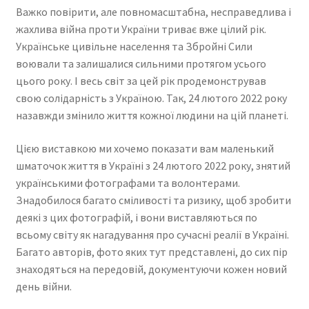
Важко повірити, але повномасштабна, несправедлива і
жахлива війна проти України триває вже цілий рік.
Українське цивільне населення та Збройні Сили
воювали та залишалися сильними протягом усього
цього року. І весь світ за цей рік продемонстрував
свою солідарність з Україною. Так, 24 лютого 2022 року
назавжди змінило життя кожної людини на цій планеті.
Цією виставкою ми хочемо показати вам маленький
шматочок життя в Україні з 24 лютого 2022 року, знятий
українськими фотографами та волонтерами.
Знадобилося багато сміливості та ризику, щоб зробити
деякі з цих фотографій, і вони виставляються по
всьому світу як нагадування про сучасні реалії в Україні.
Багато авторів, фото яких тут представлені, до сих пір
знаходяться на передовій, документуючи кожен новий
день війни.