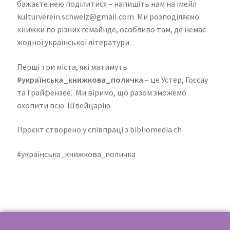
бажаєте нею поділитися – напишіть нам на імейл
kulturverein.schweiz@gmail.com Ми розподіляємо
книжки по різних гемайнде, особливо там, де немає
жодної української літератури.
Перші три міста, які матимуть
#українська_книжкова_поличка
– це Устер, Госсау
та Грайфензее. Ми віримо, що разом зможемо
охопити всю Швейцарію.
Проєкт створено у співпраці з bibliomedia.ch
#українська_книжкова_поличка