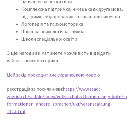
навчання вашої дитини
Комплексна підтримка, німецька як друга мова,
підтримка обдарованих та талановитих учнів
Логопедія та психомоторика
Шкільна психологічна служба
Школи спеціальної освіти
З цієї нагоди ви матимете можливість відвідати
кабінет психомоторики.
Цей захід проходитиме українською мовою
реєстрація за посиланням:
https://www.stadt-
zuerich.ch/ssd/de/index/volksschule/themen_angebote/in
formationen_andere_sprachen/ukr/veranstaltung-
111.html