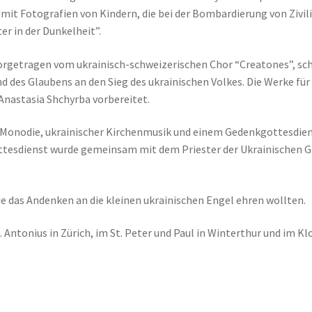
 mit Fotografien von Kindern, die bei der Bombardierung von Zivil
er in der Dunkelheit”.
vorgetragen vom ukrainisch-schweizerischen Chor “Creatones”, sc
nd des Glaubens an den Sieg des ukrainischen Volkes. Die Werke fü
Anastasia Shchyrba vorbereitet.
Monodie, ukrainischer Kirchenmusik und einem Gedenkgottesdien
sdienst wurde gemeinsam mit dem Priester der Ukrainischen Gri
die das Andenken an die kleinen ukrainischen Engel ehren wollten.
 Antonius in Zürich, im St. Peter und Paul in Winterthur und im Kl