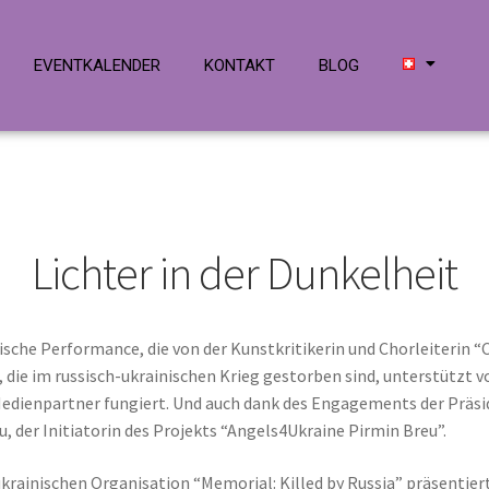
EVENTKALENDER
KONTAKT
BLOG
Lichter in der Dunkelheit
rische Performance, die von der Kunstkritikerin und Chorleiterin “
die im russisch-ukrainischen Krieg gestorben sind, unterstützt v
s Medienpartner fungiert. Und auch dank des Engagements der Präs
, der Initiatorin des Projekts “Angels4Ukraine Pirmin Breu”.
krainischen Organisation “Memorial: Killed by Russia” präsentier