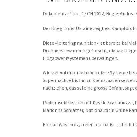
Dokumentarfilm, D / CH 2022, Regie: Andrea H
Der Krieg in der Ukraine zeigt es: Kampfdro
Diese «loitering munition» ist bereits bei vi
Drohnenschwärmen geforscht, die wie fliegen
Flugabwehrsystemen überwältigen.
Wie viel Autonomie haben diese Systeme bereit
Supermächte bis hin zu Kleinstaaten setzen
nachziehen, das sei eine grosse Gefahr, sagt
Podiumsdidkussion mit Davide Scaramuzza, Pr
Marionna Schlatter, Nationalrätin Grüne Par
Florian Wüstholz, freier Journalist, schreibt 