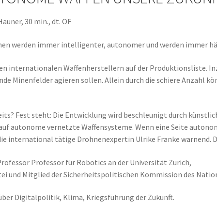
auner, 30 min., dt. OF
hnen werden immer intelligenter, autonomer und werden immer hä
elen internationalen Waffenherstellern auf der Produktionsliste. 
de Minenfelder agieren sollen. Allein durch die schiere Anzahl k
s? Fest steht: Die Entwicklung wird beschleunigt durch künstliche
 auf autonome vernetzte Waffensysteme. Wenn eine Seite autonom
 die international tätige Drohnenexpertin Ulrike Franke warnend.
ofessor Professor für Robotics an der Universität Zurich,
tei und Mitglied der Sicherheitspolitischen Kommission des Natio
über Digitalpolitik, Klima, Kriegsführung der Zukunft.